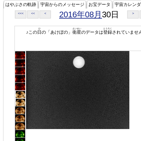
はやぶさの軌跡
宇宙からのメッセージ
お宝データ
宇宙カレンダ
2016年08月
30日
<<<
<<
<
>
ひ
えいせい
とうろく
♪この
日
の「あけぼの」
衛星
のデータは
登録
されていませ