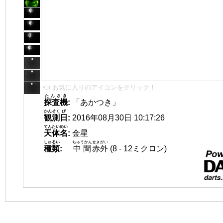
👈 お気に入りのアイコンをクリック！
たんさき
探査機
:
「あかつき」
かんそく
び
観測
日
:
2016年08月30日 10:17:26
てんたいめい
天体名
:
金星
しゅるい
ちゅうかん
せきがい
種類
:
中間
赤外
(8 - 12ミクロン)