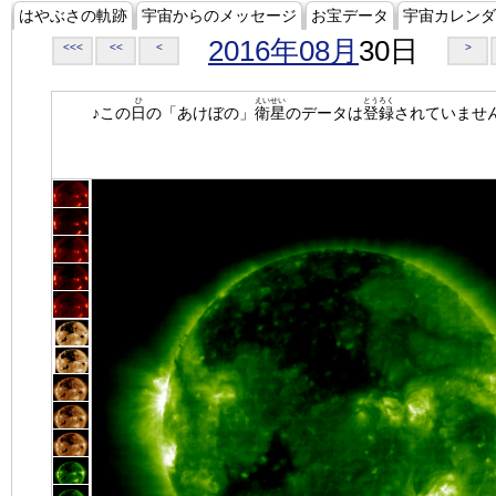
はやぶさの軌跡
宇宙からのメッセージ
お宝データ
宇宙カレンダ
2016年08月
30日
<<<
<<
<
>
ひ
えいせい
とうろく
♪この
日
の「あけぼの」
衛星
のデータは
登録
されていませ