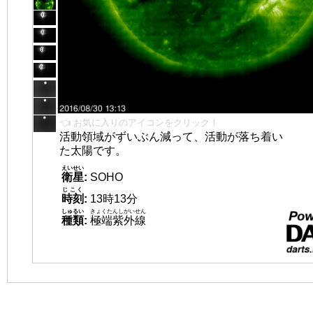
👈 お気に入りのアイコンをクリック！
活動領域がずいぶん減って、活動が落ち着い
た太陽です。
えいせい
衛星
:
SOHO
じこく
時刻
:
13時13分
しゅるい
きょくたんしがいせん
種類
:
極端紫外線