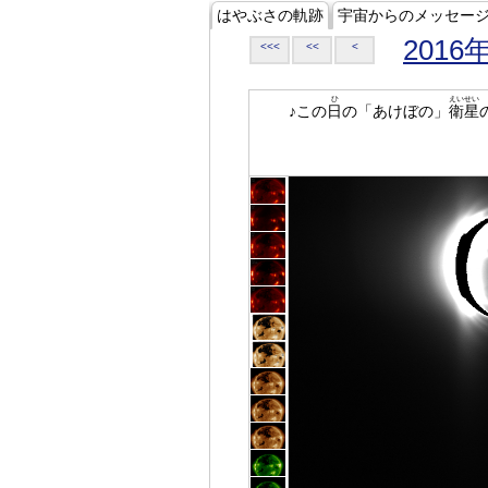
はやぶさの軌跡
宇宙からのメッセー
2016
<<<
<<
<
ひ
えいせい
♪この
日
の「あけぼの」
衛星