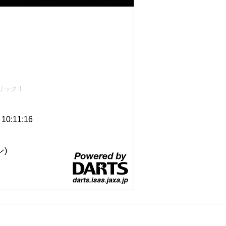
リック！
0:11:16
ン)