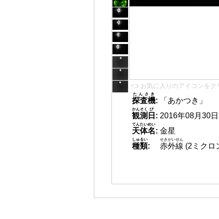
👈 お気に入りのアイコンをク
たんさき
探査機
:
「あかつき」
かんそく
び
観測
日
:
2016年08月30日 1
てんたいめい
天体名
:
金星
しゅるい
せきがいせん
種類
:
赤外線
(2ミクロ