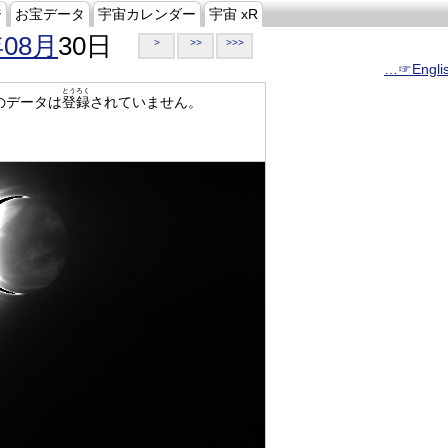
ジ
お宝データ
宇宙カレンダー
宇宙 xR
年08月
30日
>
>>
>>>
…☞Engli
とうろく
のデータは
登録
されていません。