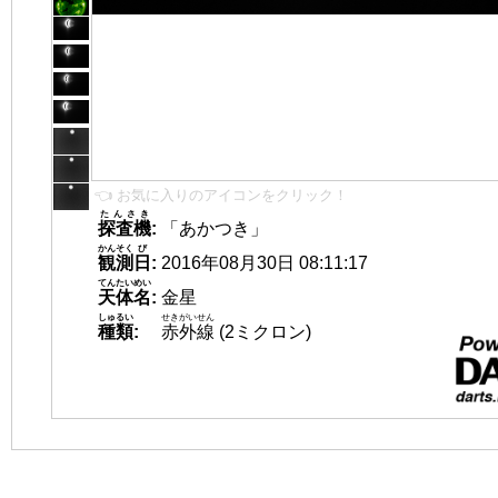
👈 お気に入りのアイコンをクリック！
たんさき
探査機
:
「あかつき」
かんそく
び
観測
日
:
2016年08月30日 08:11:17
てんたいめい
天体名
:
金星
しゅるい
せきがいせん
種類
:
赤外線
(2ミクロン)