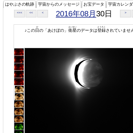
はやぶさの軌跡
宇宙からのメッセージ
お宝データ
宇宙カレンダ
2016年08月
30日
<<<
<<
<
>
ひ
えいせい
とうろく
♪この
日
の「あけぼの」
衛星
のデータは
登録
されていませ