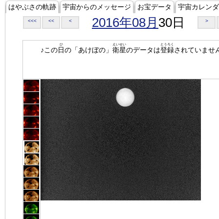
はやぶさの軌跡
宇宙からのメッセージ
お宝データ
宇宙カレンダ
2016年08月
30日
<<<
<<
<
>
ひ
えいせい
とうろく
♪この
日
の「あけぼの」
衛星
のデータは
登録
されていませ