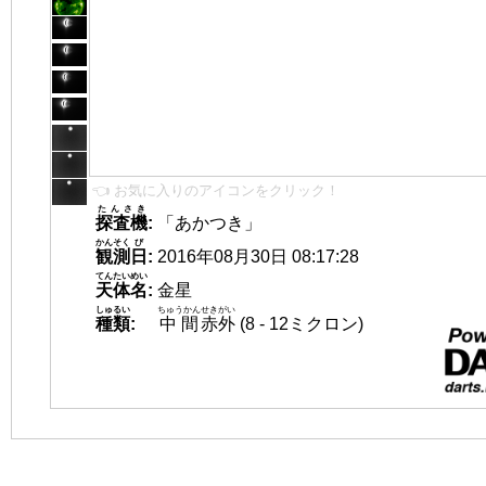
👈 お気に入りのアイコンをクリック！
たんさき
探査機
:
「あかつき」
かんそく
び
観測
日
:
2016年08月30日 08:17:28
てんたいめい
天体名
:
金星
しゅるい
ちゅうかん
せきがい
種類
:
中間
赤外
(8 - 12ミクロン)