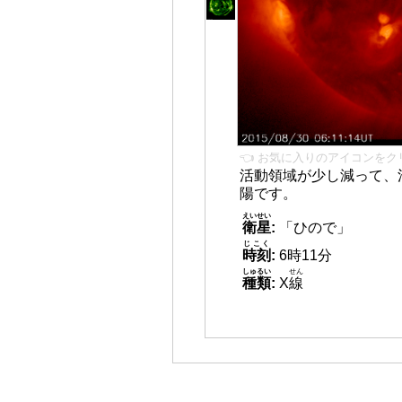
👈 お気に入りのアイコンをク
活動領域が少し減って、
陽です。
えいせい
衛星
:
「ひので」
じこく
時刻
:
6時11分
しゅるい
せん
種類
:
X
線