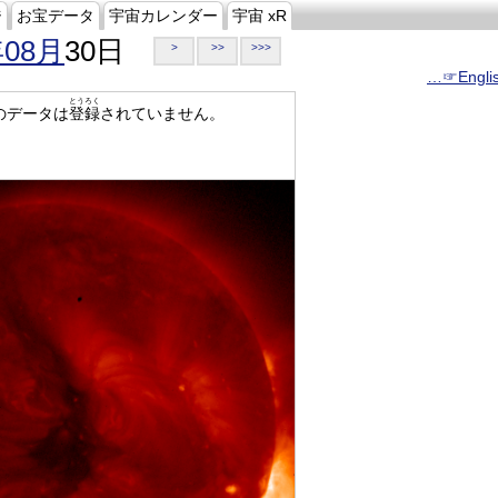
ジ
お宝データ
宇宙カレンダー
宇宙 xR
年08月
30日
>
>>
>>>
…☞Engli
とうろく
のデータは
登録
されていません。