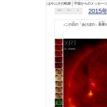
はやぶさの軌跡
宇宙からのメッセー
2015
<<<
<<
<
ひ
えいせい
♪この
日
の「あけぼの」
衛星