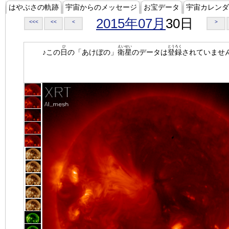
はやぶさの軌跡
宇宙からのメッセージ
お宝データ
宇宙カレンダ
2015年07月
30日
<<<
<<
<
>
ひ
えいせい
とうろく
♪この
日
の「あけぼの」
衛星
のデータは
登録
されていませ