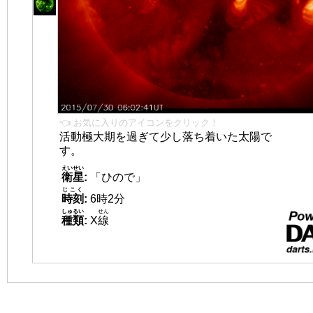
👈 お気に入りのアイコンをクリック！
活動極大期を過ぎて少し落ち着いた太陽で
す。
えいせい
衛星
:
「ひので」
じこく
時刻
:
6時2分
しゅるい
せん
種類
:
X
線