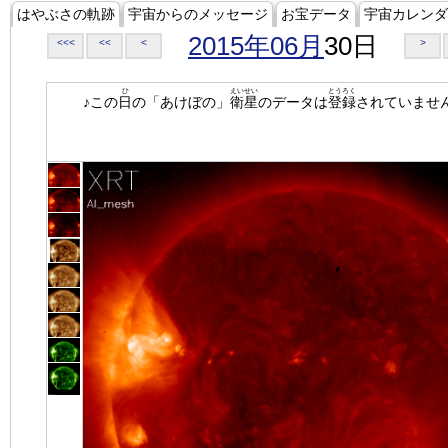
はやぶさの軌跡
宇宙からのメッセージ
お宝データ
宇宙カレンダ
2015年06月
30日
<<<
<<
<
>
ひ
えいせい
とうろく
♪この
日
の「あけぼの」
衛星
のデータは
登録
されていませ