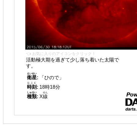
👈 お気に入りのアイコンをクリック！
活動極大期を過ぎて少し落ち着いた太陽で
す。
えいせい
衛星
:
「ひので」
じこく
時刻
:
18時18分
しゅるい
せん
種類
:
X
線