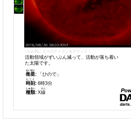
👈 お気に入りのアイコンをクリック！
活動領域がずいぶん減って、活動が落ち着い
た太陽です。
えいせい
衛星
:
「ひので」
じこく
時刻
:
6時3分
しゅるい
せん
種類
:
X
線