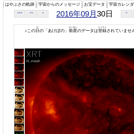
はやぶさの軌跡
宇宙からのメッセージ
お宝データ
宇宙カレンダ
2016年09月
30日
<<<
<<
<
>
ひ
えいせい
とうろく
♪この
日
の「あけぼの」
衛星
のデータは
登録
されていませ