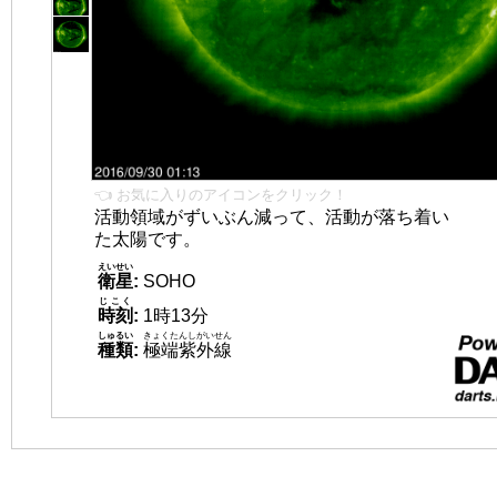
👈 お気に入りのアイコンをクリック！
活動領域がずいぶん減って、活動が落ち着い
た太陽です。
えいせい
衛星
:
SOHO
じこく
時刻
:
1時13分
しゅるい
きょくたんしがいせん
種類
:
極端紫外線