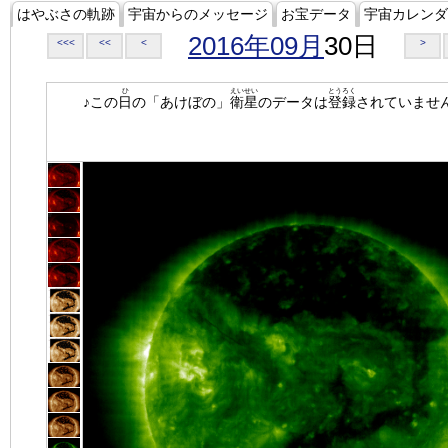
はやぶさの軌跡
宇宙からのメッセージ
お宝データ
宇宙カレンダ
2016年09月
30日
<<<
<<
<
>
ひ
えいせい
とうろく
♪この
日
の「あけぼの」
衛星
のデータは
登録
されていませ