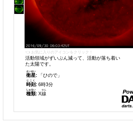
👈 お気に入りのアイコンをクリック！
活動領域がずいぶん減って、活動が落ち着い
た太陽です。
えいせい
衛星
:
「ひので」
じこく
時刻
:
6時3分
しゅるい
せん
種類
:
X
線