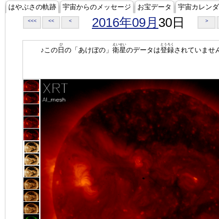
はやぶさの軌跡
宇宙からのメッセージ
お宝データ
宇宙カレンダ
2016年09月
30日
<<<
<<
<
>
ひ
えいせい
とうろく
♪この
日
の「あけぼの」
衛星
のデータは
登録
されていませ