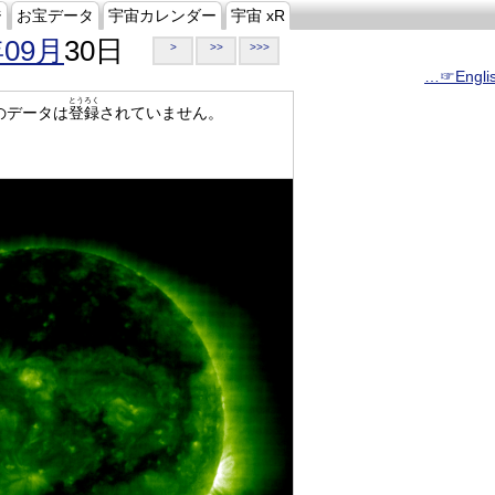
ジ
お宝データ
宇宙カレンダー
宇宙 xR
年09月
30日
>
>>
>>>
…☞Engli
とうろく
のデータは
登録
されていません。