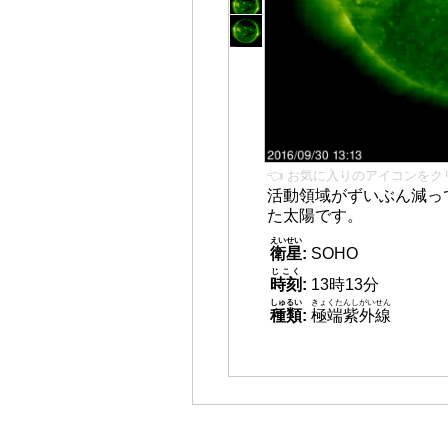
👈 お気に入りのアイコンをク
活動領域がずいぶん減っ
た太陽です。
えいせい
衛星
:
SOHO
じこく
時刻
:
13時13分
しゅるい
きょくたんしがいせん
種類
:
極端紫外線