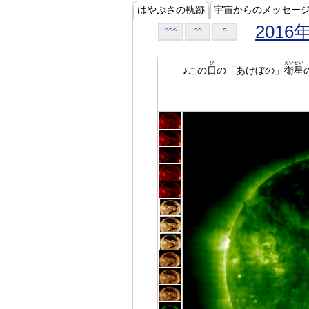
はやぶさの軌跡
宇宙からのメッセー
2016
<<<
<<
<
ひ
えいせい
♪この
日
の「あけぼの」
衛星