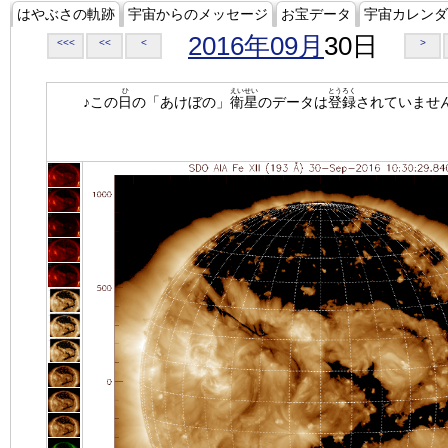
はやぶさの軌跡
宇宙からのメッセージ
お宝データ
宇宙カレンダ
2016年09月
30日
<<<
<<
<
>
ひ
えいせい
とうろく
♪この
日
の「あけぼの」
衛星
のデータは
登録
されていませ