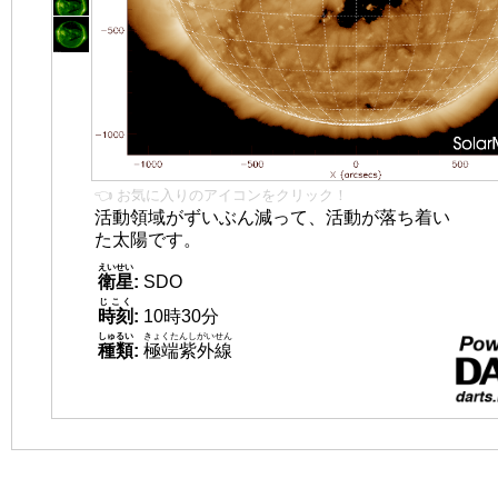
👈 お気に入りのアイコンをクリック！
活動領域がずいぶん減って、活動が落ち着い
た太陽です。
えいせい
衛星
:
SDO
じこく
時刻
:
10時30分
しゅるい
きょくたんしがいせん
種類
:
極端紫外線