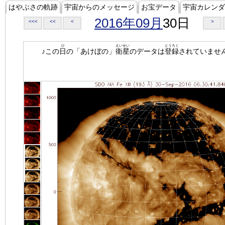
はやぶさの軌跡
宇宙からのメッセージ
お宝データ
宇宙カレンダ
2016年09月
30日
<<<
<<
<
>
ひ
えいせい
とうろく
♪この
日
の「あけぼの」
衛星
のデータは
登録
されていませ