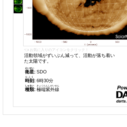
👈 お気に入りのアイコンをクリック！
活動領域がずいぶん減って、活動が落ち着い
た太陽です。
えいせい
衛星
:
SDO
じこく
時刻
:
6時30分
しゅるい
きょくたんしがいせん
種類
:
極端紫外線