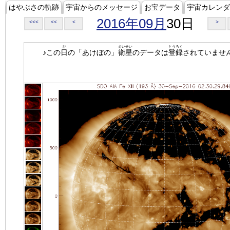
はやぶさの軌跡
宇宙からのメッセージ
お宝データ
宇宙カレンダ
2016年09月
30日
<<<
<<
<
>
ひ
えいせい
とうろく
♪この
日
の「あけぼの」
衛星
のデータは
登録
されていませ