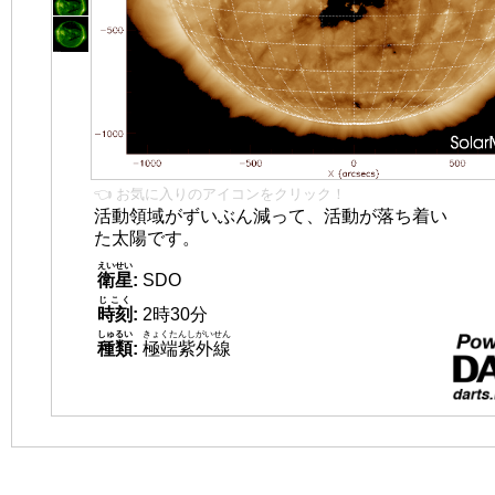
👈 お気に入りのアイコンをクリック！
活動領域がずいぶん減って、活動が落ち着い
た太陽です。
えいせい
衛星
:
SDO
じこく
時刻
:
2時30分
しゅるい
きょくたんしがいせん
種類
:
極端紫外線