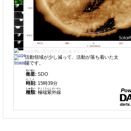
👈 お気に入りのアイコンをクリック！
活動領域が少し減って、活動が落ち着いた太
陽です。
えいせい
衛星
:
SDO
じこく
時刻
:
15時39分
しゅるい
きょくたんしがいせん
種類
:
極端紫外線