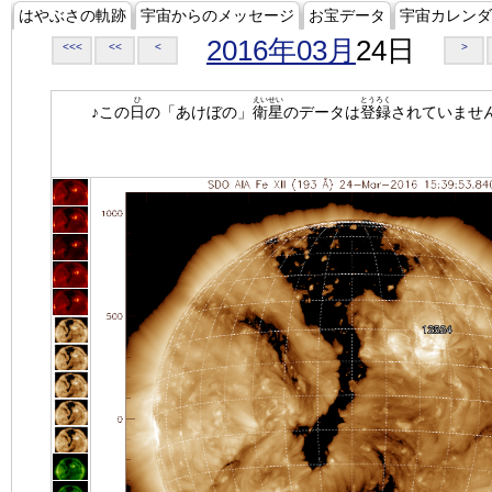
はやぶさの軌跡
宇宙からのメッセージ
お宝データ
宇宙カレンダ
2016年03月
24日
<<<
<<
<
>
ひ
えいせい
とうろく
♪この
日
の「あけぼの」
衛星
のデータは
登録
されていませ