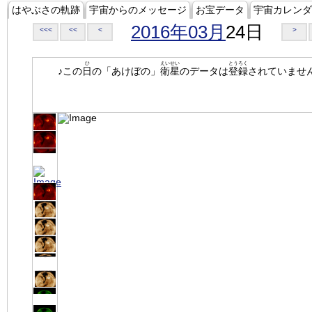
はやぶさの軌跡
宇宙からのメッセージ
お宝データ
宇宙カレンダ
2016年03月
24日
<<<
<<
<
>
ひ
えいせい
とうろく
♪この
日
の「あけぼの」
衛星
のデータは
登録
されていませ