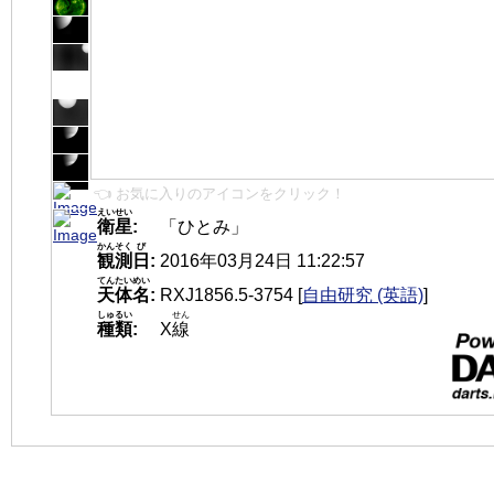
👈 お気に入りのアイコンをクリック！
えいせい
衛星
:
「ひとみ」
かんそく
び
観測
日
:
2016年03月24日 11:22:57
てんたいめい
天体名
:
RXJ1856.5-3754
[
自由研究 (英語)
]
しゅるい
せん
種類
:
X
線