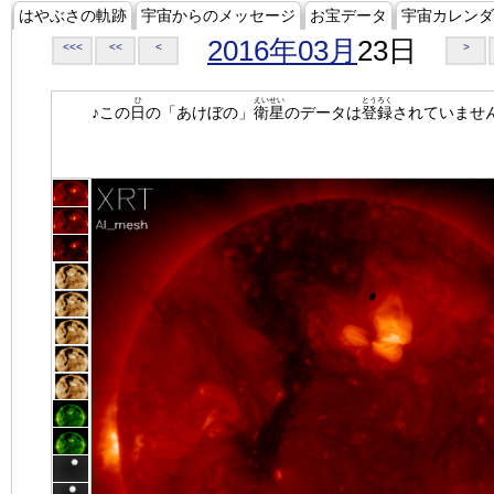
はやぶさの軌跡
宇宙からのメッセージ
お宝データ
宇宙カレンダ
2016年03月
23日
<<<
<<
<
>
ひ
えいせい
とうろく
♪この
日
の「あけぼの」
衛星
のデータは
登録
されていませ