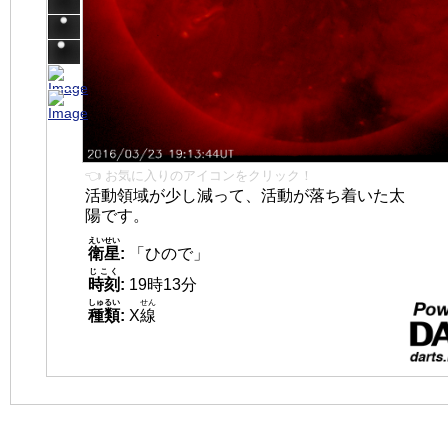
👈 お気に入りのアイコンをクリック！
活動領域が少し減って、活動が落ち着いた太
陽です。
えいせい
衛星
:
「ひので」
じこく
時刻
:
19時13分
しゅるい
せん
種類
:
X
線