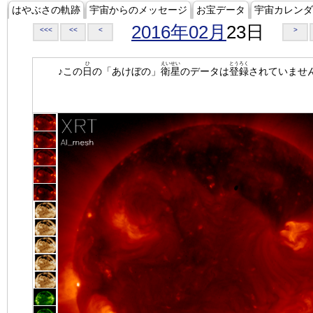
はやぶさの軌跡
宇宙からのメッセージ
お宝データ
宇宙カレンダ
2016年02月
23日
<<<
<<
<
>
ひ
えいせい
とうろく
♪この
日
の「あけぼの」
衛星
のデータは
登録
されていませ