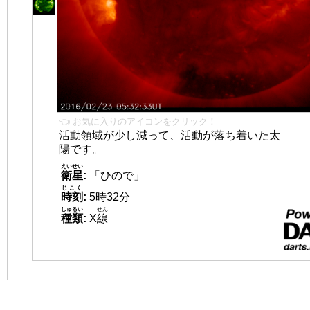
👈 お気に入りのアイコンをクリック！
活動領域が少し減って、活動が落ち着いた太
陽です。
えいせい
衛星
:
「ひので」
じこく
時刻
:
5時32分
しゅるい
せん
種類
:
X
線