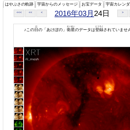
はやぶさの軌跡
宇宙からのメッセージ
お宝データ
宇宙カレンダ
2016年03月
24日
<<<
<<
<
>
ひ
えいせい
とうろく
♪この
日
の「あけぼの」
衛星
のデータは
登録
されていませ