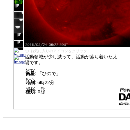
👈 お気に入りのアイコンをクリック！
活動領域が少し減って、活動が落ち着いた太
陽です。
えいせい
衛星
:
「ひので」
じこく
時刻
:
6時22分
しゅるい
せん
種類
:
X
線