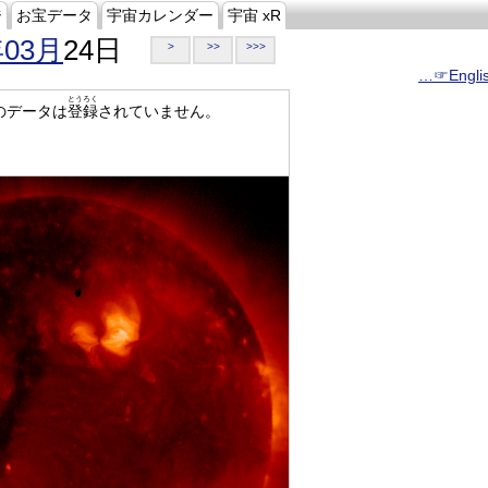
ジ
お宝データ
宇宙カレンダー
宇宙 xR
年03月
24日
>
>>
>>>
…☞Engli
とうろく
のデータは
登録
されていません。