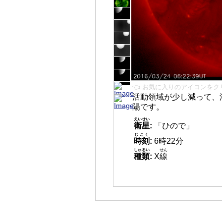
👈 お気に入りのアイコンをク
活動領域が少し減って、
陽です。
えいせい
衛星
:
「ひので」
じこく
時刻
:
6時22分
しゅるい
せん
種類
:
X
線