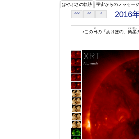
はやぶさの軌跡
宇宙からのメッセー
2016
<<<
<<
<
ひ
えいせい
♪この
日
の「あけぼの」
衛星