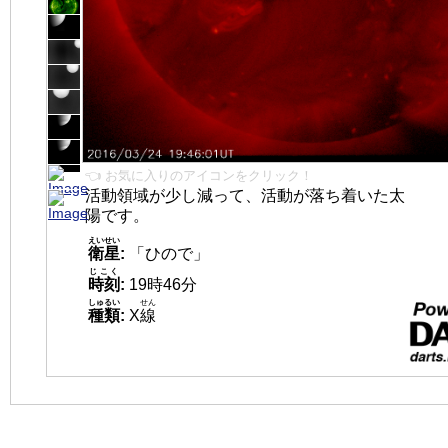
👈 お気に入りのアイコンをクリック！
活動領域が少し減って、活動が落ち着いた太
陽です。
えいせい
衛星
:
「ひので」
じこく
時刻
:
19時46分
しゅるい
せん
種類
:
X
線