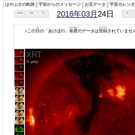
はやぶさの軌跡
宇宙からのメッセージ
お宝データ
宇宙カレンダ
2016年03月
24日
<<<
<<
<
>
ひ
えいせい
とうろく
♪この
日
の「あけぼの」
衛星
のデータは
登録
されていませ