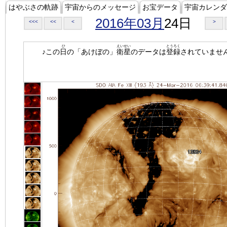
はやぶさの軌跡
宇宙からのメッセージ
お宝データ
宇宙カレンダ
2016年03月
24日
<<<
<<
<
>
ひ
えいせい
とうろく
♪この
日
の「あけぼの」
衛星
のデータは
登録
されていませ