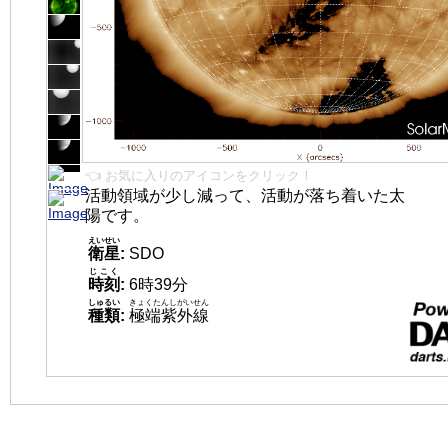
👈 お気に入りのアイコンをクリック！
活動領域が少し減って、活動が落ち着いた太
陽です。
えいせい
衛星
:
SDO
じこく
時刻
:
6時39分
しゅるい
きょくたんしがいせん
種類
:
極端紫外線