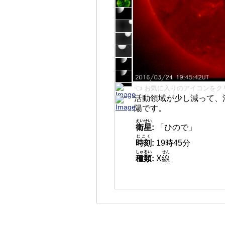
👈 お気に入りのアイコンをク
活動領域が少し減って、
陽です。
えいせい
衛星
:
「ひので」
じこく
時刻
:
19時45分
しゅるい
せん
種類
:
X
線