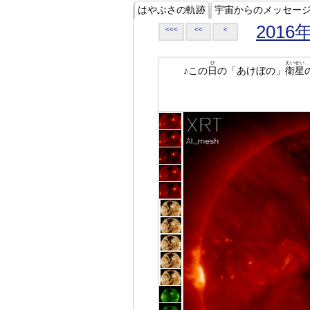
はやぶさの軌跡
宇宙からのメッセー
2016
<<<
<<
<
ひ
えいせい
♪この
日
の「あけぼの」
衛星