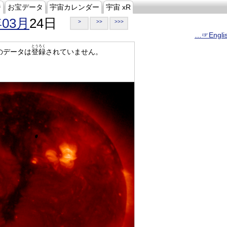
ジ
お宝データ
宇宙カレンダー
宇宙 xR
年03月
24日
>
>>
>>>
…☞Engli
とうろく
のデータは
登録
されていません。