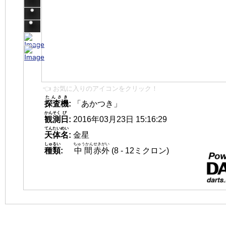
👈 お気に入りのアイコンをクリック！
たんさき
探査機
:
「あかつき」
かんそく
び
観測
日
:
2016年03月23日 15:16:29
てんたいめい
天体名
:
金星
しゅるい
ちゅうかん
せきがい
種類
:
中間
赤外
(8 - 12ミクロン)