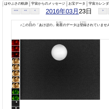
はやぶさの軌跡
宇宙からのメッセージ
お宝データ
宇宙カレンダ
2016年03月
23日
<<<
<<
<
>
ひ
えいせい
とうろく
♪この
日
の「あけぼの」
衛星
のデータは
登録
されていませ