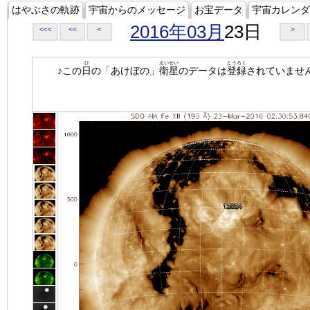
はやぶさの軌跡
宇宙からのメッセージ
お宝データ
宇宙カレンダ
2016年03月
23日
<<<
<<
<
>
ひ
えいせい
とうろく
♪この
日
の「あけぼの」
衛星
のデータは
登録
されていませ