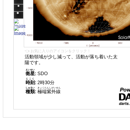
👈 お気に入りのアイコンをクリック！
活動領域が少し減って、活動が落ち着いた太
陽です。
えいせい
衛星
:
SDO
じこく
時刻
:
2時30分
しゅるい
きょくたんしがいせん
種類
:
極端紫外線