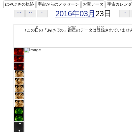
はやぶさの軌跡
宇宙からのメッセージ
お宝データ
宇宙カレンダ
2016年03月
23日
<<<
<<
<
>
ひ
えいせい
とうろく
♪この
日
の「あけぼの」
衛星
のデータは
登録
されていませ