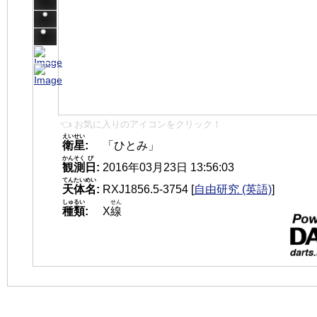
👈 お気に入りのアイコンをクリック！
えいせい
衛星
:
「ひとみ」
かんそく
び
観測
日
:
2016年03月23日 13:56:03
てんたいめい
天体名
:
RXJ1856.5-3754
[
自由研究 (英語)
]
しゅるい
せん
種類
:
X
線