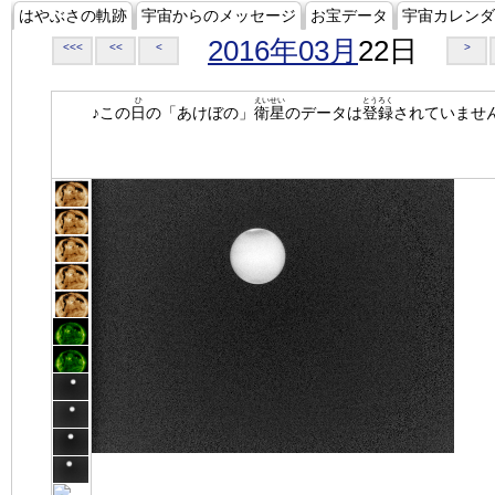
はやぶさの軌跡
宇宙からのメッセージ
お宝データ
宇宙カレンダ
2016年03月
22日
<<<
<<
<
>
ひ
えいせい
とうろく
♪この
日
の「あけぼの」
衛星
のデータは
登録
されていませ