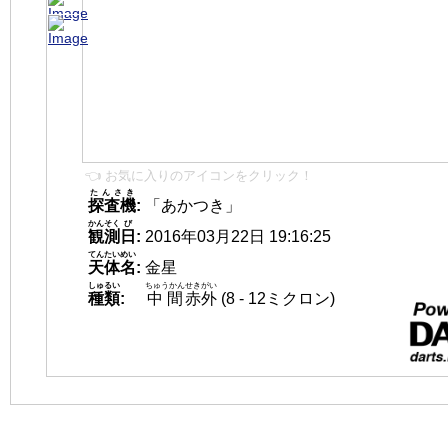
👈 お気に入りのアイコンをクリック！
たんさき
探査機
:
「あかつき」
かんそく
び
観測
日
:
2016年03月22日 19:16:25
てんたいめい
天体名
:
金星
しゅるい
ちゅうかん
せきがい
種類
:
中間
赤外
(8 - 12ミクロン)