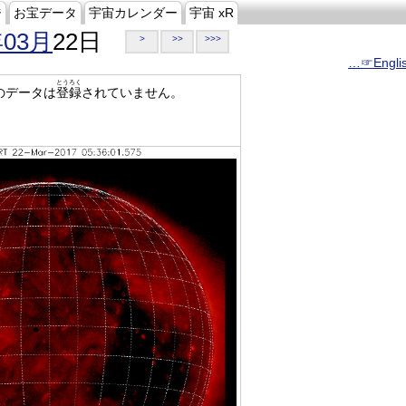
ジ
お宝データ
宇宙カレンダー
宇宙 xR
年03月
22日
>
>>
>>>
…☞Engli
とうろく
のデータは
登録
されていません。