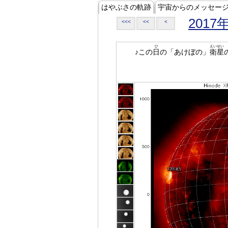
はやぶさの軌跡
宇宙からのメッセー
2017
<<<
<<
<
ひ
えいせい
♪この
日
の「あけぼの」
衛星