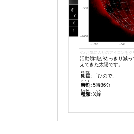
👈 お気に入りのアイコンをク
活動領域がめっきり減っ
えてきた太陽です。
えいせい
衛星
:
「ひので」
じこく
時刻
:
5時36分
しゅるい
せん
種類
:
X
線