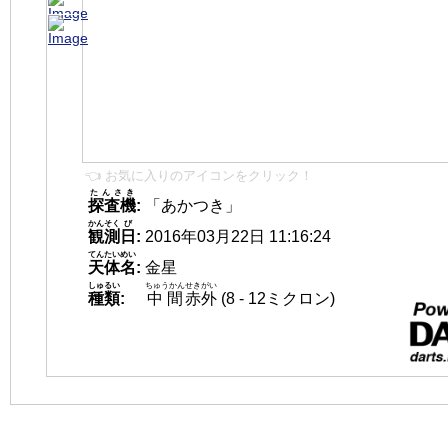
👈 お気に入りのアイコンをクリック！
たんさき
探査機
:
「あかつき」
かんそく
び
観測
日
:
2016年03月22日 11:16:24
てんたいめい
天体名
:
金星
しゅるい
ちゅうかん
せきがい
種類
:
中間
赤外
(8 - 12ミクロン)