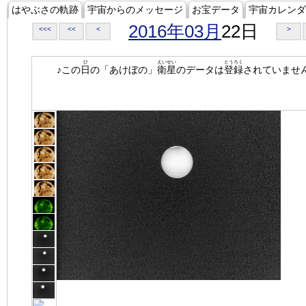
はやぶさの軌跡
宇宙からのメッセージ
お宝データ
宇宙カレンダ
2016年03月
22日
<<<
<<
<
>
ひ
えいせい
とうろく
♪この
日
の「あけぼの」
衛星
のデータは
登録
されていませ