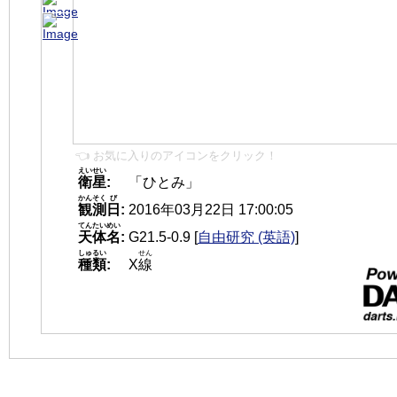
👈 お気に入りのアイコンをクリック！
えいせい
衛星
:
「ひとみ」
かんそく
び
観測
日
:
2016年03月22日 17:00:05
てんたいめい
天体名
:
G21.5-0.9
[
自由研究 (英語)
]
しゅるい
せん
種類
:
X
線