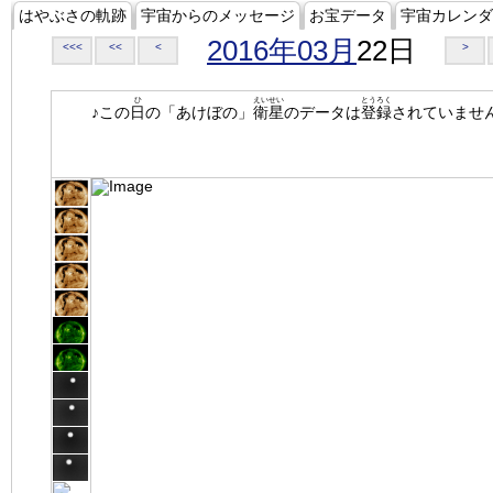
はやぶさの軌跡
宇宙からのメッセージ
お宝データ
宇宙カレンダ
2016年03月
22日
<<<
<<
<
>
ひ
えいせい
とうろく
♪この
日
の「あけぼの」
衛星
のデータは
登録
されていませ