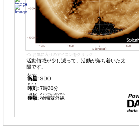
👈 お気に入りのアイコンをクリック！
活動領域が少し減って、活動が落ち着いた太
陽です。
えいせい
衛星
:
SDO
じこく
時刻
:
7時30分
しゅるい
きょくたんしがいせん
種類
:
極端紫外線