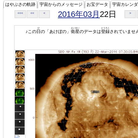
はやぶさの軌跡
宇宙からのメッセージ
お宝データ
宇宙カレンダ
2016年03月
22日
<<<
<<
<
>
ひ
えいせい
とうろく
♪この
日
の「あけぼの」
衛星
のデータは
登録
されていませ