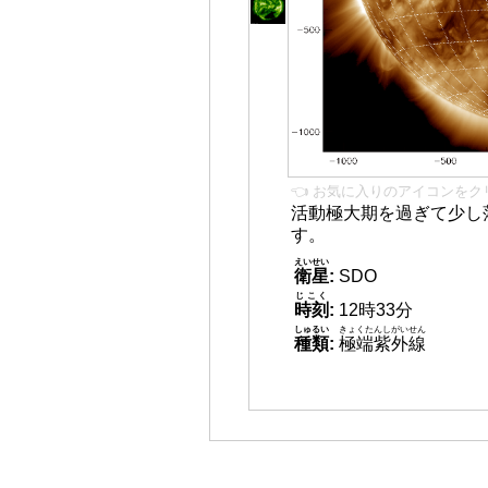
👈 お気に入りのアイコンをク
活動極大期を過ぎて少し
す。
えいせい
衛星
:
SDO
じこく
時刻
:
12時33分
しゅるい
きょくたんしがいせん
種類
:
極端紫外線