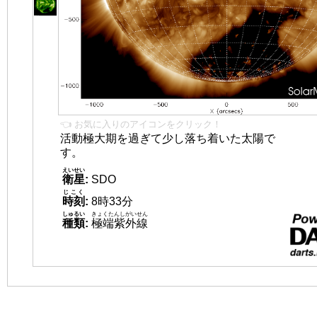
👈 お気に入りのアイコンをクリック！
活動極大期を過ぎて少し落ち着いた太陽で
す。
えいせい
衛星
:
SDO
じこく
時刻
:
8時33分
しゅるい
きょくたんしがいせん
種類
:
極端紫外線