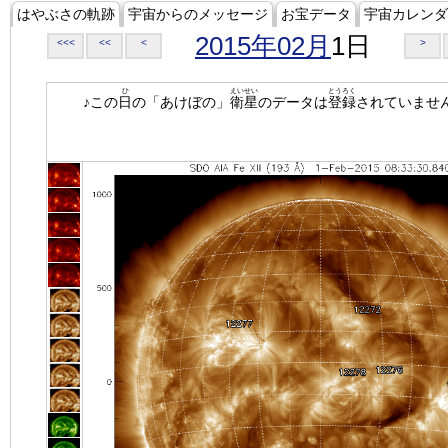
はやぶさの軌跡
宇宙からのメッセージ
お宝データ
宇宙カレンダ
2015年02月
1日
<<<
<<
<
>
ひ
えいせい
とうろく
♪この
日
の「あけぼの」
衛星
のデータは
登録
されていませ