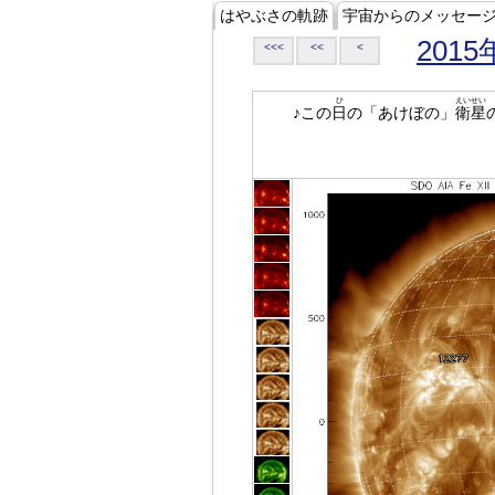
はやぶさの軌跡
宇宙からのメッセー
2015
<<<
<<
<
ひ
えいせい
♪この
日
の「あけぼの」
衛星