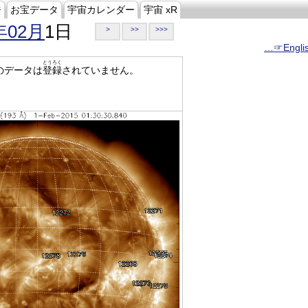
ジ
お宝データ
宇宙カレンダー
宇宙 xR
年02月
1日
>
>>
>>>
…☞Engli
とうろく
のデータは
登録
されていません。