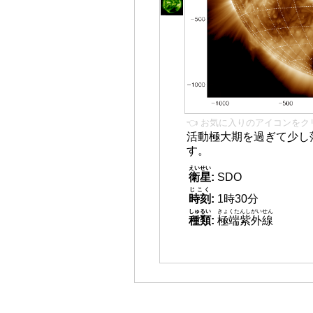
👈 お気に入りのアイコンをク
活動極大期を過ぎて少し
す。
えいせい
衛星
:
SDO
じこく
時刻
:
1時30分
しゅるい
きょくたんしがいせん
種類
:
極端紫外線