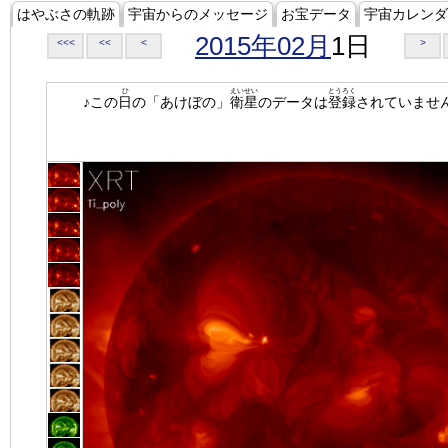
はやぶさの軌跡
宇宙からのメッセージ
お宝データ
宇宙カレンダ
2015年02月
1日
<<<
<<
<
>
ひ
えいせい
とうろく
♪この
日
の「あけぼの」
衛星
のデータは
登録
されていませ