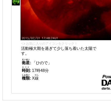
👈 お気に入りのアイコンをクリック！
活動極大期を過ぎて少し落ち着いた太陽で
す。
えいせい
衛星
:
「ひので」
じこく
時刻
:
17時48分
しゅるい
せん
種類
:
X
線