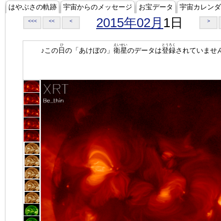
はやぶさの軌跡
宇宙からのメッセージ
お宝データ
宇宙カレンダ
2015年02月
1日
<<<
<<
<
>
ひ
えいせい
とうろく
♪この
日
の「あけぼの」
衛星
のデータは
登録
されていませ