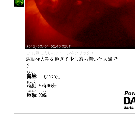
👈 お気に入りのアイコンをクリック！
活動極大期を過ぎて少し落ち着いた太陽で
す。
えいせい
衛星
:
「ひので」
じこく
時刻
:
5時46分
しゅるい
せん
種類
:
X
線