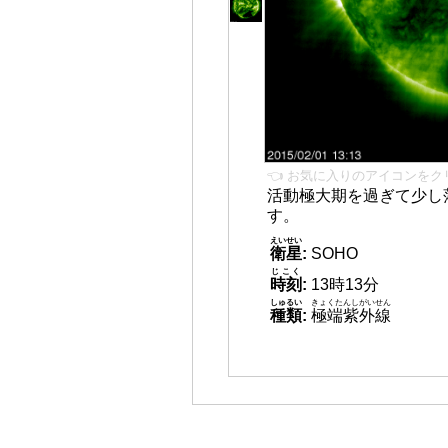
👈 お気に入りのアイコンをク
活動極大期を過ぎて少し
す。
えいせい
衛星
:
SOHO
じこく
時刻
:
13時13分
しゅるい
きょくたんしがいせん
種類
:
極端紫外線