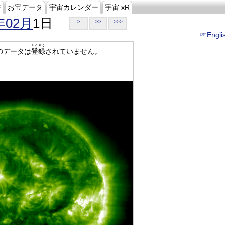
ジ
お宝データ
宇宙カレンダー
宇宙 xR
年02月
1日
>
>>
>>>
…☞Engli
とうろく
のデータは
登録
されていません。