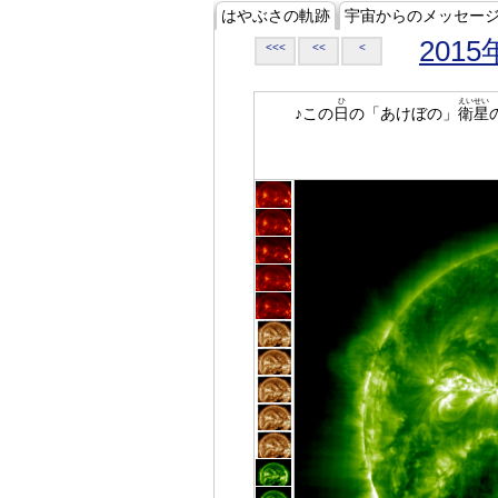
はやぶさの軌跡
宇宙からのメッセー
2015
<<<
<<
<
ひ
えいせい
♪この
日
の「あけぼの」
衛星