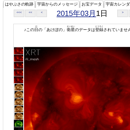
はやぶさの軌跡
宇宙からのメッセージ
お宝データ
宇宙カレンダ
2015年03月
1日
<<<
<<
<
>
ひ
えいせい
とうろく
♪この
日
の「あけぼの」
衛星
のデータは
登録
されていませ