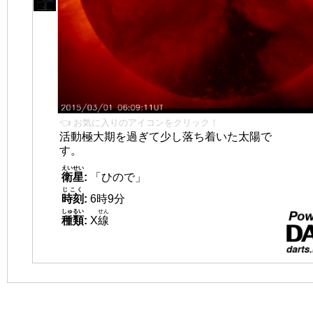
👈 お気に入りのアイコンをクリック！
活動極大期を過ぎて少し落ち着いた太陽で
す。
えいせい
衛星
:
「ひので」
じこく
時刻
:
6時9分
しゅるい
せん
種類
:
X
線