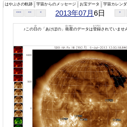
はやぶさの軌跡
宇宙からのメッセージ
お宝データ
宇宙カレンダ
2013年07月
6日
<<<
<<
<
>
ひ
えいせい
とうろく
♪この
日
の「あけぼの」
衛星
のデータは
登録
されていませ