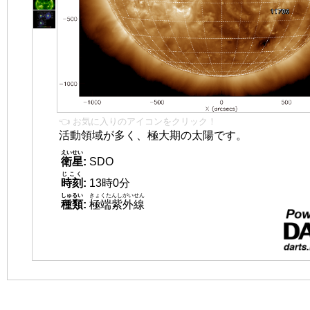
👈 お気に入りのアイコンをクリック！
活動領域が多く、極大期の太陽です。
えいせい
衛星
:
SDO
じこく
時刻
:
13時0分
しゅるい
きょくたんしがいせん
種類
:
極端紫外線