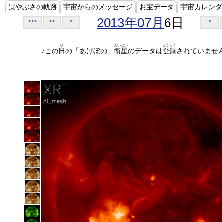
はやぶさの軌跡
宇宙からのメッセージ
お宝データ
宇宙カレンダ
2013年07月
6日
<<<
<<
<
>
ひ
えいせい
とうろく
♪この
日
の「あけぼの」
衛星
のデータは
登録
されていませ