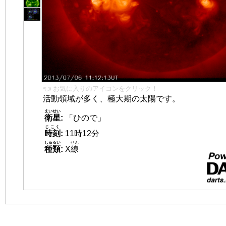
👈 お気に入りのアイコンをクリック！
活動領域が多く、極大期の太陽です。
えいせい
衛星
:
「ひので」
じこく
時刻
:
11時12分
しゅるい
せん
種類
:
X
線