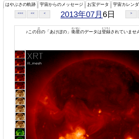
はやぶさの軌跡
宇宙からのメッセージ
お宝データ
宇宙カレンダ
2013年07月
6日
<<<
<<
<
>
ひ
えいせい
とうろく
♪この
日
の「あけぼの」
衛星
のデータは
登録
されていませ