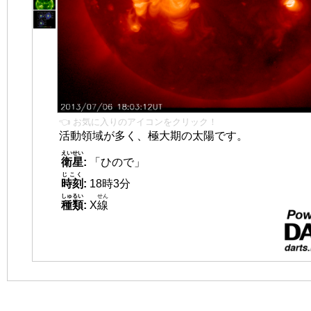
👈 お気に入りのアイコンをクリック！
活動領域が多く、極大期の太陽です。
えいせい
衛星
:
「ひので」
じこく
時刻
:
18時3分
しゅるい
せん
種類
:
X
線