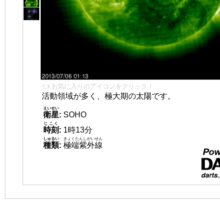
👈 お気に入りのアイコンをクリック！
活動領域が多く、極大期の太陽です。
えいせい
衛星
:
SOHO
じこく
時刻
:
1時13分
しゅるい
きょくたんしがいせん
種類
:
極端紫外線