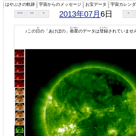
はやぶさの軌跡
宇宙からのメッセージ
お宝データ
宇宙カレンダ
2013年07月
6日
<<<
<<
<
>
ひ
えいせい
とうろく
♪この
日
の「あけぼの」
衛星
のデータは
登録
されていませ