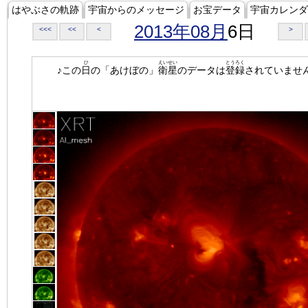
はやぶさの軌跡
宇宙からのメッセージ
お宝データ
宇宙カレンダ
2013年08月
6日
<<<
<<
<
>
ひ
えいせい
とうろく
♪この
日
の「あけぼの」
衛星
のデータは
登録
されていませ