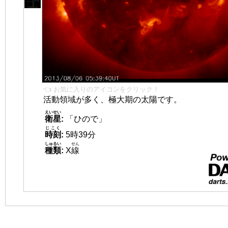
👈 お気に入りのアイコンをクリック！
活動領域が多く、極大期の太陽です。
えいせい
衛星
:
「ひので」
じこく
時刻
:
5時39分
しゅるい
せん
種類
:
X
線