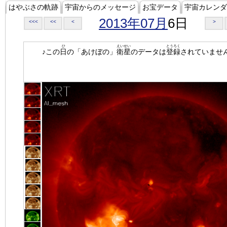
はやぶさの軌跡
宇宙からのメッセージ
お宝データ
宇宙カレンダ
2013年07月
6日
<<<
<<
<
>
ひ
えいせい
とうろく
♪この
日
の「あけぼの」
衛星
のデータは
登録
されていませ