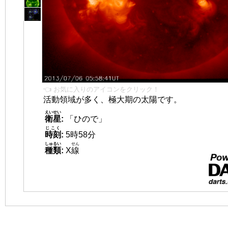
👈 お気に入りのアイコンをクリック！
活動領域が多く、極大期の太陽です。
えいせい
衛星
:
「ひので」
じこく
時刻
:
5時58分
しゅるい
せん
種類
:
X
線