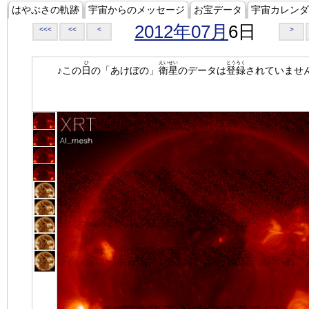
はやぶさの軌跡
宇宙からのメッセージ
お宝データ
宇宙カレンダ
2012年07月
6日
<<<
<<
<
>
ひ
えいせい
とうろく
♪この
日
の「あけぼの」
衛星
のデータは
登録
されていませ