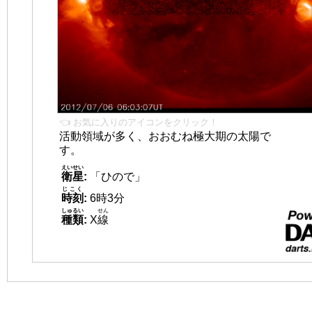
👈 お気に入りのアイコンをクリック！
活動領域が多く、おおむね極大期の太陽で
す。
えいせい
衛星
:
「ひので」
じこく
時刻
:
6時3分
しゅるい
せん
種類
:
X
線