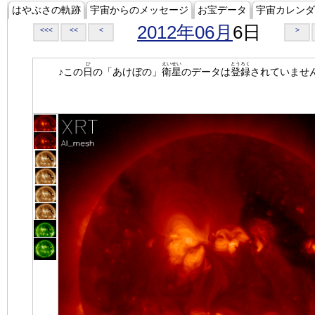
はやぶさの軌跡
宇宙からのメッセージ
お宝データ
宇宙カレンダ
2012年06月
6日
<<<
<<
<
>
ひ
えいせい
とうろく
♪この
日
の「あけぼの」
衛星
のデータは
登録
されていませ