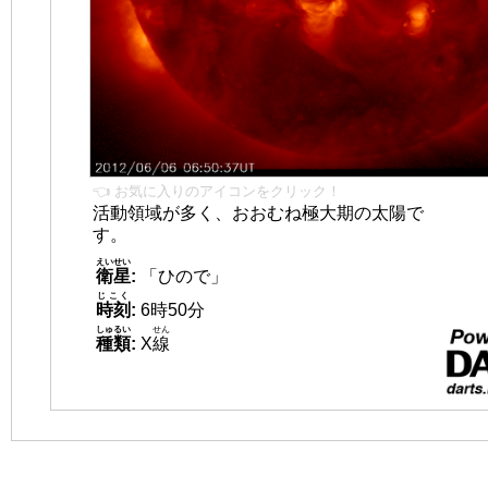
👈 お気に入りのアイコンをクリック！
活動領域が多く、おおむね極大期の太陽で
す。
えいせい
衛星
:
「ひので」
じこく
時刻
:
6時50分
しゅるい
せん
種類
:
X
線