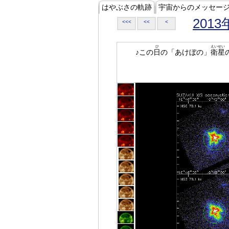
はやぶさの軌跡
宇宙からのメッセー
2013
<<<
<<
<
ひ
えいせい
♪この
日
の「あけぼの」
衛星