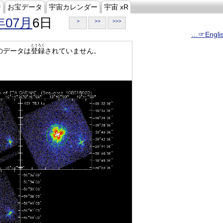
ジ
お宝データ
宇宙カレンダー
宇宙 xR
年07月
6日
>
>>
>>>
…☞Engli
とうろく
のデータは
登録
されていません。