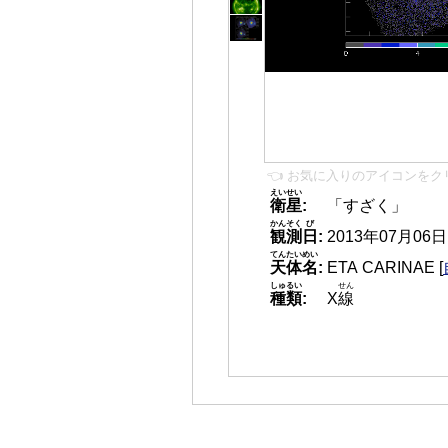
👈 お気に入りのアイコンをク
えいせい
衛星
:
「すざく」
かんそく
び
観測
日
:
2013年07月06日 0
てんたいめい
天体名
:
ETA CARINAE
[
しゅるい
せん
種類
:
X
線