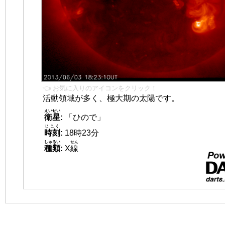
👈 お気に入りのアイコンをクリック！
活動領域が多く、極大期の太陽です。
えいせい
衛星
:
「ひので」
じこく
時刻
:
18時23分
しゅるい
せん
種類
:
X
線