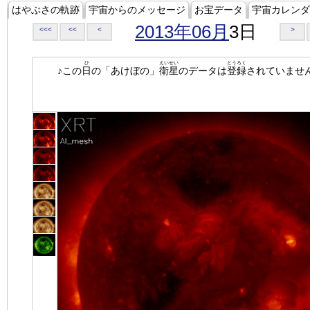
はやぶさの軌跡
宇宙からのメッセージ
お宝データ
宇宙カレンダ
2013年06月
3日
<<<
<<
<
>
ひ
えいせい
とうろく
♪この
日
の「あけぼの」
衛星
のデータは
登録
されていませ