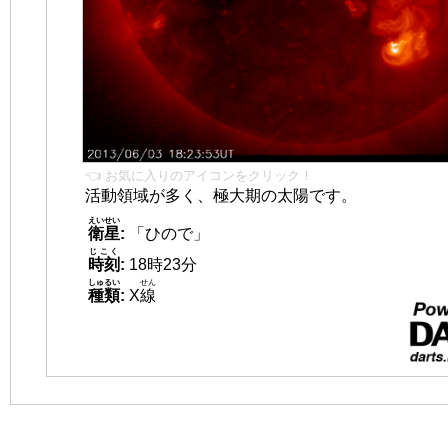
👈 お気に入りのアイコンをクリック！
活動領域が多く、極大期の太陽です。
えいせい
衛星
:
「ひので」
じこく
時刻
:
18時23分
しゅるい
せん
種類
:
X
線