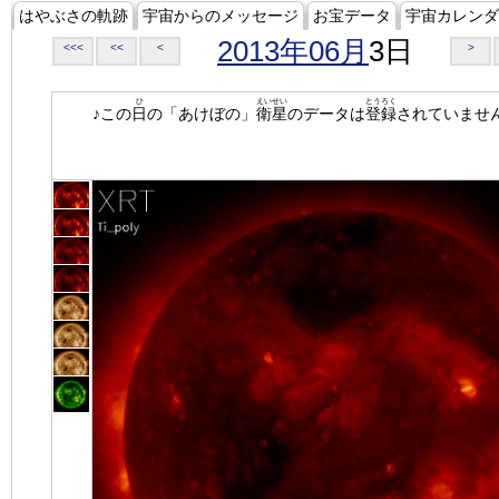
はやぶさの軌跡
宇宙からのメッセージ
お宝データ
宇宙カレンダ
2013年06月
3日
<<<
<<
<
>
ひ
えいせい
とうろく
♪この
日
の「あけぼの」
衛星
のデータは
登録
されていませ